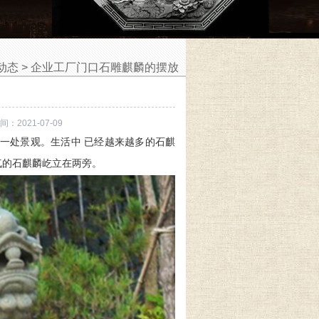
动态
>
企业工厂门口石雕麒麟的摆放
2021-07-09
一处景观。生活中 已经越来越多的石麒
气的石麒麟屹立在两旁。