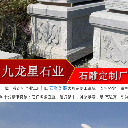
石雕麒麟
我们看到的企业工厂门口
大多是刻工细腻，石料坚实，鳞甲
均十分清晰挺刮；它们犄角直竖，遍身鳞甲，神采焕发，动 态逼真，引