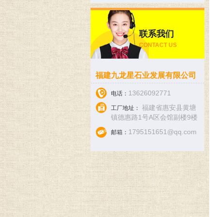
联系我们
CONTACT US
福建九龙星石业发展有限公司
13626092771
电话：
福建省惠安县黄塘
工厂地址：
镇德惠路1号A区会馆副楼9楼
1795151651@qq.com
邮箱：