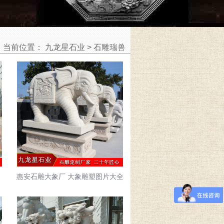
当前位置：
九龙星石业
>
石雕瑞兽
片大全
惠安石雕大象厂 大象雕塑图片大全