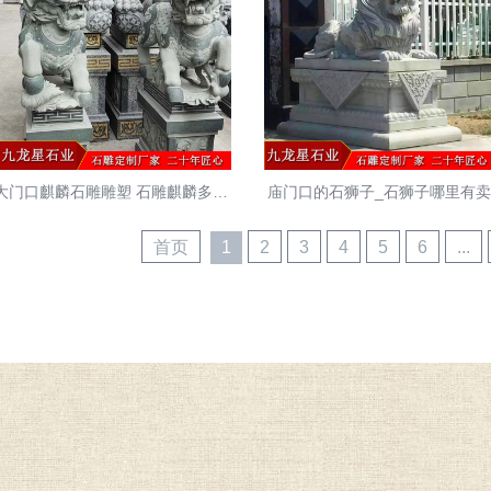
大门口麒麟石雕雕塑 石雕麒麟多少钱一对
庙门口的石狮子_石狮子哪里有
首页
1
2
3
4
5
6
...