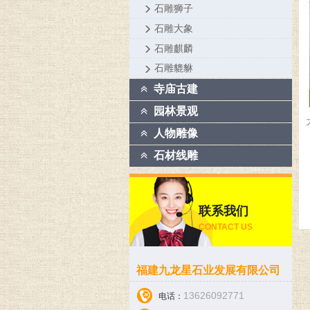
石雕狮子
石雕大象
石雕麒麟
石雕貔貅
寺庙古建
园林景观
人物雕像
石材线雕
联系我们
CONTACT US
福建九龙星石业发展有限公司
13626092771
电话：