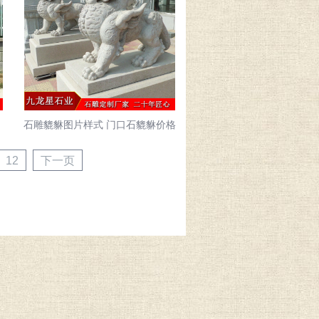
卖
石雕貔貅图片样式 门口石貔貅价格
12
下一页