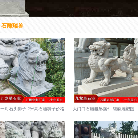
石雕瑞兽
一对石头狮子 2米高石雕狮子价格
大门口石雕貔貅摆件 貔貅雕塑图