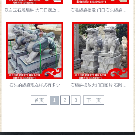
汉白玉石雕貔貅 大门口摆放石雕貔貅
石雕貔貅批发 门口石头貔貅雕刻价格
石头的貔貅现在样式有多少
石貔貅摆放大门口图片 石雕貔貅批发厂家
首页
1
2
3
下一页