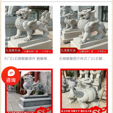
大门口石雕貔貅摆件 貔貅雕塑图片大全
石雕貔貅图片样式 门口石貔貅价格