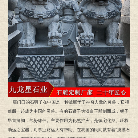
庙门口的石狮子在中国是一种被赋予了神奇力量的灵兽，它和
麒麟一起成为中国的灵兽。有的石狮子为汉白玉雕刻而成，狮子
昂首挺胸，气势雄伟。主要作用为化煞挡灾，是镇宅化煞、旺权
助运之宝器，对事业财运大有帮助。在我国的民间就有着“摸摸石