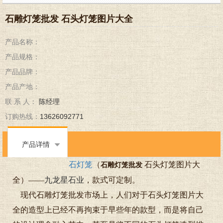
石雕灯笼批发 石头灯笼图片大全
产品名称：
产品规格：
产品品牌：
产品产地：
联 系 人：
陈经理
订购热线：
13626092771
产品详情
石灯笼
（
石头灯笼图片大
石雕灯笼批发
全）——
九龙星石业
，款式可定制。
现代石雕灯笼批发市场上，人们对于石头灯笼图片大
全的造型上已经不再拘束于早些年的款型，而是将自己