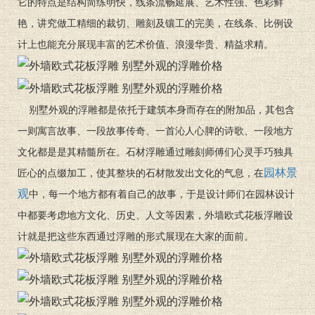
它的特点是结构简练明快，线条流畅延展、艺术性强、色彩鲜
艳，讲究做工精细的裁切、雕刻及镶工的完美，在线条、比例设
计上也能充分展现丰富的艺术价值、浪漫华贵、精益求精。
别墅外观的浮雕都是依托于建筑本身而存在的附加品，其包含
一则寓言故事、一段故事传奇、一首沁人心脾的诗歌、一段地方
文化都是是其精髓所在。石材浮雕通过雕刻师傅们心灵手巧独具
园林景
匠心的点缀加工，使其整块的石材散发出文化的气息，在
观
中，每一个地方都有着自己的故事，于是设计师们在园林设计
中都要考虑地方文化、历史、人文等因素，外墙欧式花板浮雕设
计就是把这些东西通过浮雕的形式展现在大家的面前。